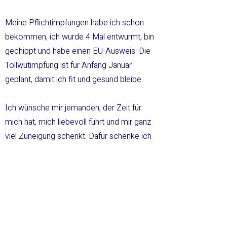
Meine Pflichtimpfungen habe ich schon
bekommen, ich wurde 4 Mal entwurmt, bin
gechippt und habe einen EU-Ausweis. Die
Tollwutimpfung ist für Anfang Januar
geplant, damit ich fit und gesund bleibe.
Ich wünsche mir jemanden, der Zeit für
mich hat, mich liebevoll führt und mir ganz
viel Zuneigung schenkt. Dafür schenke ich
dir jede Menge Freude, Kuscheleinheiten
und ein großes Herz voller Liebe!
Wenn du mir ein Zuhause schenken
möchtest, melde dich im Tierheim