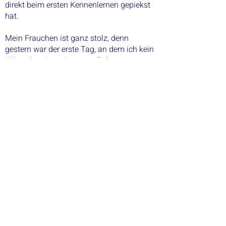
direkt beim ersten Kennenlernen gepiekst
hat.
Mein Frauchen ist ganz stolz, denn
gestern war der erste Tag, an dem ich kein
Würstchen in mein neues Zuhause
gemacht hab – cool, oder?
Vielleicht hört ihr ja auch bald von meinen
Brüdern und Schwestern, was in ihrem
"neuen Leben" alles so passiert.
Bis bald, euer Cooper
Kontakt
Impressum | Datenschutz