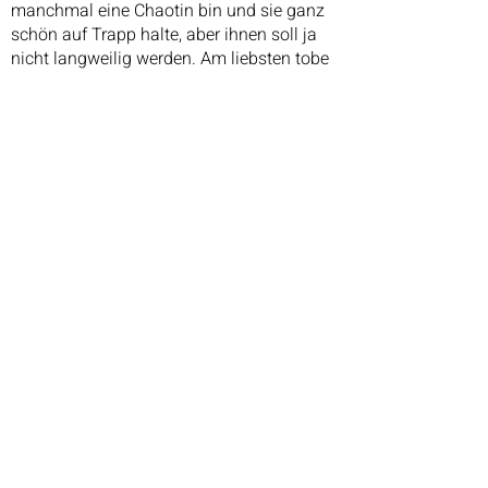
manchmal eine Chaotin bin und sie ganz
schön auf Trapp halte, aber ihnen soll ja
nicht langweilig werden. Am liebsten tobe
ich im Garten mit meinem Ball oder
kuschele ganz viel.
Ich freue mich auf viele weitere Jahre in
meiner neuen Familie.
Eure Maja
Kontakt
Impressum | Datenschutz
©2023 von Tierheim Helmstedt. Alle Rechte vorbehalten. Erstellt mit
Wix.com